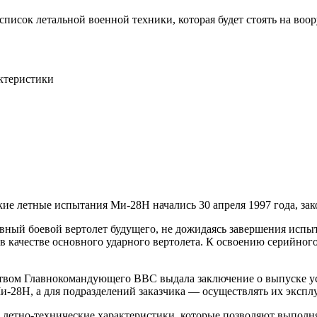
 список летальной военной техники, которая будет стоять на во
актеристики
кие летные испытания Ми-28Н начались 30 апреля 1997 года, зак
ный боевой вертолет будущего, не дожидаясь завершения испыт
 качестве основного ударного вертолета. К освоению серийного
льством Главнокомандующего ВВС выдала заключение о выпуске 
-28Н, а для подразделений заказчика — осуществлять их экспл
летно-технические характеристики, которые позволяют выполн