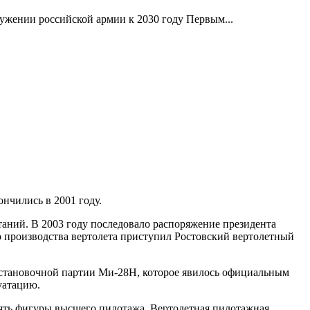
оружении российской армии к 2030 году Первым...
ончились в 2001 году.
аний. В 2003 году последовало распоряжение президента
 производства вертолета приступил Ростовский вертолетный
установочной партии Ми-28Н, которое явилось официальным
уатацию.
ять фигуры высшего пилотажа. Вертолетная пилотажная