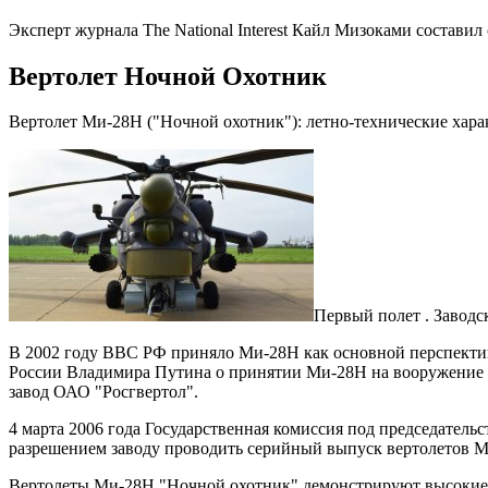
Эксперт журнала The National Interest Кайл Мизоками составил
Вертолет Ночной Охотник
Вертолет Ми-28Н ("Ночной охотник"): летно-технические хар
Первый полет . Заводс
В 2002 году ВВС РФ приняло Ми-28Н как основной перспектив
России Владимира Путина о принятии Ми-28Н на вооружение в
завод ОАО "Росгвертол".
4 марта 2006 года Государственная комиссия под председате
разрешением заводу проводить серийный выпуск вертолетов Ми
Вертолеты Ми-28Н "Ночной охотник" демонстрируют высокие 