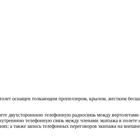
ертолет оснащен толкающим пропеллером, крылом, жестким бес
 полете двухстороннюю телефонную радиосвязь между вертолета
нутреннюю телефонную связь между членами экипажа в полете
иях; а также запись телефонных переговоров экипажа на внешн