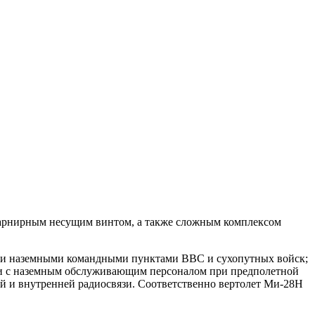
шарнирным несущим винтом, а также сложным комплексом
ми и наземными командными пунктами ВВС и сухопутных войск;
 и с наземным обслуживающим персоналом при предполетной
ей и внутренней радиосвязи. Соответственно вертолет Ми-28Н