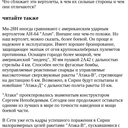
Что сближает эти вертолеты, в чем их сильные стороны и чем
они отличаются?
читайте также
Ми-28Н иногда сравнивают с американским ударным
вертолетом АН-64 "Апач". Внешне они чем-то похожи. Но
наш вертолет, можно сказать, более боевой. Он проще и
надежнее в эксплуатации. Имеет хорошее бронирование,
защищающее экипаж от огня крупнокалиберных пулеметов
противника. Оснащен гораздо более мощной, чем
американский "индеец", 30 мм пушкой 2А42 с дальностью
стрельбы 4 км. Способен нести фугасные бомбы,
неуправляемые реактивные снаряды и управляемые
высокоточные сверхзвуковые ракеты "Атака-В", стреляющие
на дистанцию 6 км. Возможно, в Сирии будут испытаны и
новейшие "Атака-Д" с дальностью полета ракеты 10 км.
"Атаки" проектировались знаменитым конструктором
Сергеем Непобедимым. Сегодня они продолжают оставаться
одними из лучших в мире по точности наведения и мощи
боевой части.
В Сети уже есть кадры успешного поражения в Сирии
малоразмерных целей ракетами "Атака-В", пускавшимися с