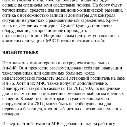
оснащены специальными средствами поиска. На борту будут
тепловизоры, средства для авиационно-химической разведки,
оптика с возможностью записи и дозиметры для контроля
ситуации на участках с радиоактивным заражением. Кроме
того, на самолетах концерна "Сухой" будет установлено
оборудование, которое позволит проводить
видеоконференции с Национальным центром управления в
кризисных ситуациях МЧС России в режиме онлайн.
читайте также
Не откажется министерство и от среднемагистральных
Ан-148. Они прекрасно зарекомендовали себя при эвакуации
тяжелораненых или одиночных больных, когда
нецелесообразно посылать целый летающий госпиталь на базе
Ил-76. Хотя и их МЧС также получит дополнительно.
Планируется закупить самолеты Ил-76ТД-90А, оснащенные
двигателями нового поколения с меньшим выбросом вредных
веществ. Кроме того, некоторые из уже имеющихся на
вооружении Ил-76ТД могут быть переоборудованы для
перевозки беженцев, крупногабаритных грузов или тушения
пожаров.
Из вертолетной техники МЧС сделало ставку на работягу